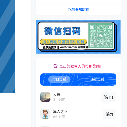
本推广加托管双剑合璧，系统讲解7种付费玩法优
劣势与选择策略
Ta的全部动态
点击领取今天的签到奖励！
今日签到
连续签到
大哥
118
4小时前
异人之下
79
6小时前