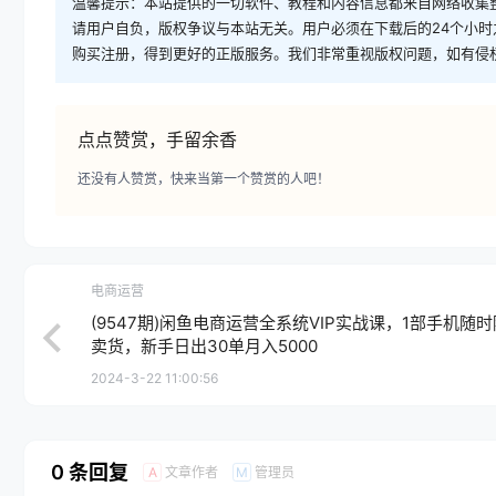
温馨提示：本站提供的一切软件、教程和内容信息都来自网络收集
请用户自负，版权争议与本站无关。用户必须在下载后的24个小
购买注册，得到更好的正版服务。我们非常重视版权问题，如有侵
点点赞赏，手留余香
还没有人赞赏，快来当第一个赞赏的人吧！
电商运营
(9547期)闲鱼电商运营全系统VIP实战课，1部手机随
卖货，新手日出30单月入5000
2024-3-22 11:00:56
0 条回复
文章作者
管理员
A
M