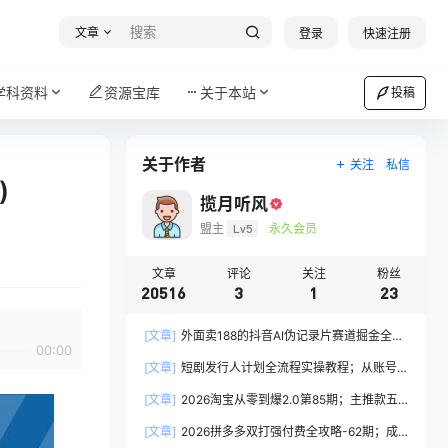
文章
登录
快速注册
学科资料
资源宝库
关于本站
投稿
关于作者
关注
私信
)
揽月听风
盟主
Lv5
永久会员
文章
评论
关注
粉丝
20516
3
1
23
[文章]
外面卖188的抖音AI伪记录片赛道掘金全攻
00:00
略；从选题到发布十一大环节拆解，零基础也能做
[文章]
短剧发行人计划全流程实操教程；从账号
出高流量真实感内容
定位到选剧剪辑再到发布技巧，零基础也能快速上
[文章]
2026淘宝从零到爆2.0第85期；主推款五
手出单
项高权重初始设置，改销量评晒秒单快速破零积累
[文章]
2026拼多多双打强付费全攻略-62期；成
基础权重