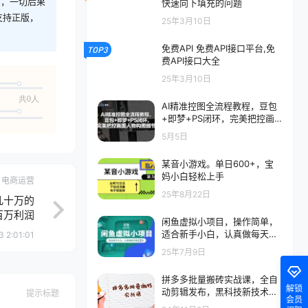
则，一切后果
快速向下填充的问题
支持正版，
25年3月10日
免费API 免费API接口平台,免
TOP3
费API接口大全
25年3月10日
共0人
AI精准控图全流程教程，豆包
+即梦+PS闭环，完美把控画
面人物构图细节
5月5日
某音小游戏。单日600+，宝
妈小白轻松上手
电商运营
25年8月22日
几十万的
百万利润
闲鱼虚拟小项目，操作简单，
适合新手小白，认真做每天稳
 2:01:01
定2张
25年7月9日
拼多多批量搬砖实战课，全自
解锁
动剪辑发布，黑科技新技术与
提示标题
会员
爆款选品策略