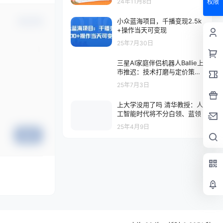
24年11月8日
权限
小众蓝海项目，千播变现2.5k
确认修改
+操作当天可变现
25年7月30日
三星AI家庭伴侣机器人Ballie上
市推迟：技术打磨与定价策略
成关键变量
25年7月3日
上大学没用了吗 清华教授：人
工智能时代将不分白领、蓝领
25年4月9日
提交