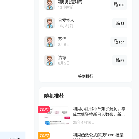
糯叽叽是对的
100
13小时前
只爱怪人
83
16小时前
苏华
164
8月6日
浩缘
57
8月5日
签到排行
随机推荐
利用小红书种草知乎漏洞，零
TOP1
成本疯狂拉新日入数张，新手
小白可操作
25年4月16日
利用函数公式解决Excel批量
TOP2