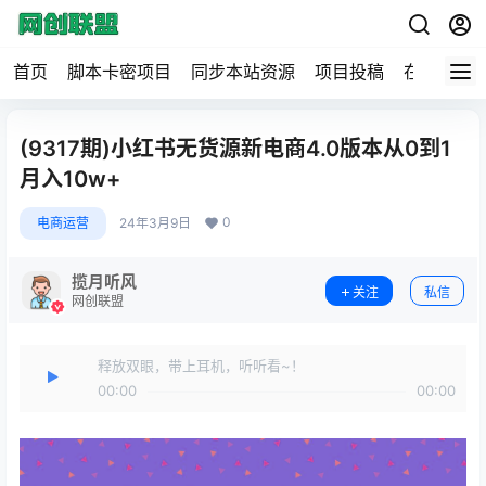
首页
脚本卡密项目
同步本站资源
项目投稿
在线工具
(9317期)小红书无货源新电商4.0版本从0到1
月入10w+
0
电商运营
24年3月9日
揽月听风
关注
私信
网创联盟
释放双眼，带上耳机，听听看~！
00:00
00:00