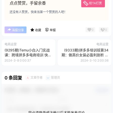
点点赞赏，手留余香
给TA打赏
还没有人赞赏，快来当第一个赞赏的人吧！
0
0
海报分享
收藏
举报
电商运营
电商运营
(9295期)Temu小白入门实战
(9333期)拼多多培训班第34
课：跨境拼多多电商培训 快速
期：做高价女装必盈利剖析 选
跑通从入驻到出单全流程-12节
品/测款/运营/推广/拓展
2024-3-8 0:00:37
2024-3-10 2:00:36
0 条回复
文章作者
管理员
A
M
欢迎您，新朋友，感谢参与互动！
确认修改
您必须登录或注册以后才能发表评论