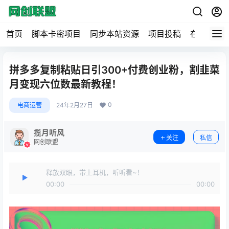
首页
脚本卡密项目
同步本站资源
项目投稿
在线工具
拼多多复制粘贴日引300+付费创业粉，割韭菜
月变现六位数最新教程！
0
电商运营
24年2月27日
揽月听风
关注
私信
网创联盟
释放双眼，带上耳机，听听看~！
00:00
00:00