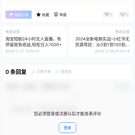
0
0
海报分享
收藏
举报
电商运营
电商运营
淘宝短剧24小时无人直播，有
2024全新电商实战-小红书无
停留就有收益,轻松日入1000+
货源项目：从0到1到100到月
入10w+
2024-2-27 15:00:21
2024-2-29 21:00:14
0 条回复
文章作者
管理员
A
M
欢迎您，新朋友，感谢参与互动！
确认修改
您必须登录或注册以后才能发表评论
登录