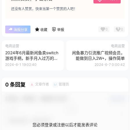
还没有人赞赏，快来当第一个赞赏的人吧！
0
0
海报分享
收藏
举报
电商运营
电商运营
2024年6月最新闲鱼卖switch
闲鱼暴力引流推广视频会员，
游戏手柄，新手月入过万的第
能做到日入2W+，操作简单
一个好项目
2024-6-1 19:02:40
2024-6-7 0:00:42
0 条回复
文章作者
管理员
A
M
欢迎您，新朋友，感谢参与互动！
确认修改
您必须登录或注册以后才能发表评论