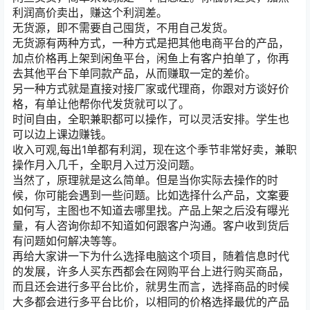
利润高价卖出，赚这个利润差。
无货源，即不需要自己囤货，不用自己发货。
无货源有两种方式，一种方式是把其他电商平台的产品，
加点价格再上架到闲鱼平台，闲鱼上有客户拍单了，你再
去其他平台下单同款产品，从而赚取一定的差价。
另一种方式就是直接对接厂家或代理商，你跟对方谈好价
格，有单让他帮你代发货就可以了。
时间自由，全职兼职都可以操作，可以灵活安排。学生也
可以边上课边赚钱。
收入可观,每出1单都有利润，现在这个季节非常好卖，兼职
操作月入几千，全职月入过万没问题。
当然了，原理就是这么简单。但是当你实际去操作的时
候，你可能会遇到一些问题。比如选择什么产品，文案要
如何写，主图也不知道去哪里找。产品上架之后没有曝光
量，有人咨询你却不知道如何跟客户沟通。客户收到货后
有问题如何解决等等。
再给大家讲一下为什么选择电脑这个项目，随着信息时代
的发展，许多人买东西都会在网购平台上进行购买商品，
而且还会进行多平台比价，就男生而言，选择商品的时候
大多都会进行多平台比价，以相同的价格选择最优的产品