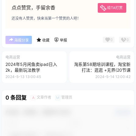
点点赞赏，手留余香
给TA打赏
还没有人赞赏，快来当第一个赞赏的人吧！
0
0
海报分享
收藏
举报
电商运营
电商运营
2024年5月闲鱼卖ipad日入
淘系第58期培训课程，淘宝新
2k，最新玩法教学
打法：逛逛 +无界(20节课
2024-5-13 13:00:45
2024-5-14 12:00:42
0 条回复
文章作者
管理员
A
M
欢迎您，新朋友，感谢参与互动！
确认修改