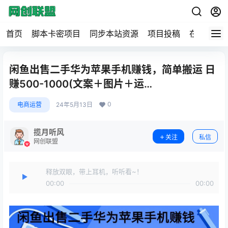
首页
脚本卡密项目
同步本站资源
项目投稿
在线工具
闲鱼出售二手华为苹果手机赚钱，简单搬运 日
赚500-1000(文案＋图片＋运…
0
电商运营
24年5月13日
揽月听风
关注
私信
网创联盟
释放双眼，带上耳机，听听看~！
00:00
00:00