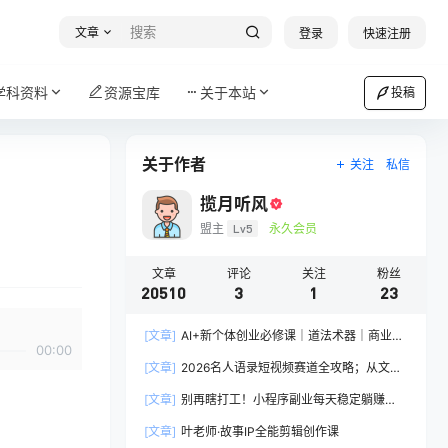
文章
登录
快速注册
学科资料
资源宝库
关于本站
投稿
关于作者
关注
私信
揽月听风
盟主
Lv5
永久会员
文章
评论
关注
粉丝
20510
3
1
23
[文章]
AI+新个体创业必修课｜道法术器｜商业逻
00:00
辑·小红书流量·AI智能体｜低成本打造个人变现小
[文章]
2026名人语录短视频赛道全攻略；从文案
生意全套教学
撰写到声音克隆部署，系统掌握涨粉变现双赢制作
[文章]
别再瞎打工！小程序副业每天稳定躺赚
技术
200+
[文章]
叶老师·故事IP全能剪辑创作课