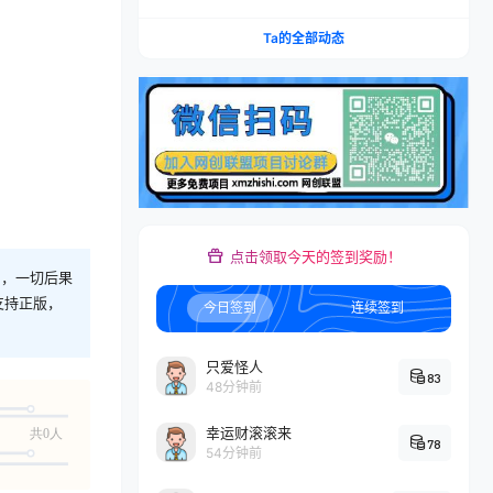
Ta的全部动态
点击领取今天的签到奖励！
则，一切后果
支持正版，
今日签到
连续签到
只爱怪人
83
48分钟前
幸运财滚滚来
共0人
78
54分钟前