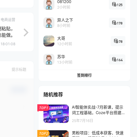
081200
125
2小时前
电商运营
异人之下
178
8小时前
制粘贴，
也能做。
大哥
78
18:01:08
12小时前
苏华
164
13小时前
提示标题
签到排行
确认修改
随机推荐
AI智能体实战-7月新课，提示
TOP1
词工程基础，Coze平台搭建，
短视频自动化生产
25年7月16日
男粉项目：低成本获客、快速
TOP2