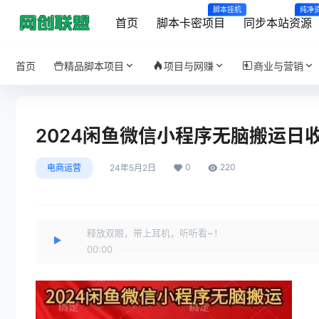
脚本挂机
纯净
首页
脚本卡密项目
同步本站资源
首页
精品脚本项目
项目与网赚
商业与营销
2024闲鱼微信小程序无脑搬运日
0
220
电商运营
24年5月2日
释放双眼，带上耳机，听听看~！
00:00