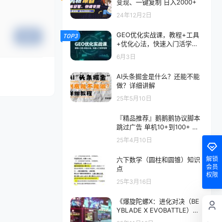
变现、一键复制 日入2000+
24年12月2日
GEO优化实战课，教程+工具
TOP3
提交
+优化心法，快速入门活学活
用
6月3日
AI头条掘金是什么？还能不能
做？详细讲解
25年5月10日
『精品推荐』鹅鹅鹅协议脚本
跳过广告 单机10+到100+ 官
方平台合作项目『脚本卡密
25年4月10日
+详细教程』
解锁
六下数学（圆柱和圆锥）知识
会员
点
权限
25年3月16日
《爆旋陀螺X：进化对决（BE
YBLADE X EVOBATTLE）》
[英文/日语]