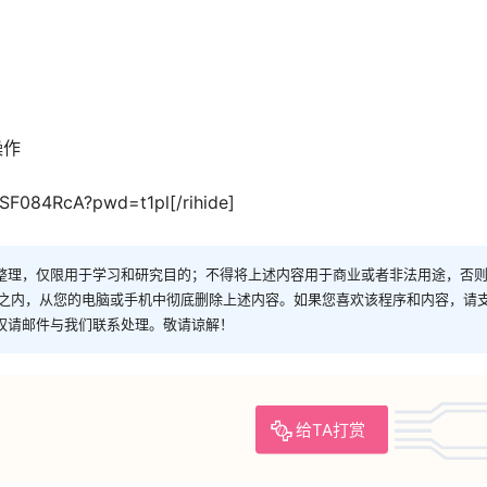
操作
SF084RcA?pwd=t1pl[/rihide]
整理，仅限用于学习和研究目的；不得将上述内容用于商业或者非法用途，否
时之内，从您的电脑或手机中彻底删除上述内容。如果您喜欢该程序和内容，请
权请邮件与我们联系处理。敬请谅解！
给TA打赏