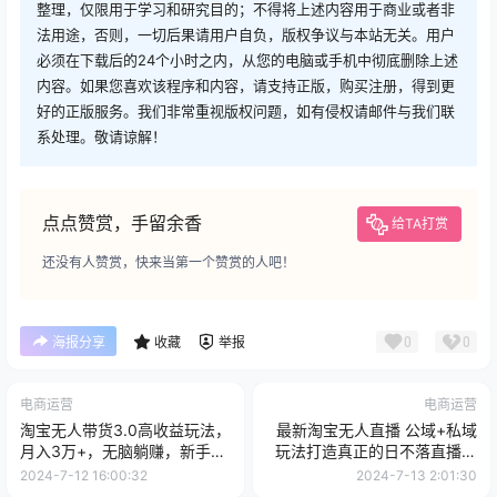
整理，仅限用于学习和研究目的；不得将上述内容用于商业或者非
法用途，否则，一切后果请用户自负，版权争议与本站无关。用户
必须在下载后的24个小时之内，从您的电脑或手机中彻底删除上述
内容。如果您喜欢该程序和内容，请支持正版，购买注册，得到更
好的正版服务。我们非常重视版权问题，如有侵权请邮件与我们联
系处理。敬请谅解！
点点赞赏，手留余香
给TA打赏
还没有人赞赏，快来当第一个赞赏的人吧！
0
0
海报分享
收藏
举报
电商运营
电商运营
淘宝无人带货3.0高收益玩法，
最新淘宝无人直播 公域+私域
月入3万+，无脑躺赚，新手小
玩法打造真正的日不落直播间
白可落地实操
小白看了也能...
2024-7-12 16:00:32
2024-7-13 2:01:30