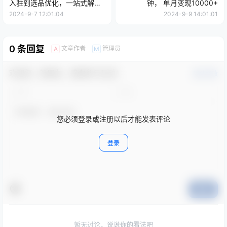
入驻到选品优化，一站式解决
钟， 单月变现10000+
你的电商难题
2024-9-7 12:01:04
2024-9-9 14:01:01
0 条回复
文章作者
管理员
A
M
欢迎您，新朋友，感谢参与互动！
确认修改
您必须登录或注册以后才能发表评论
登录
提交
暂无讨论，说说你的看法吧