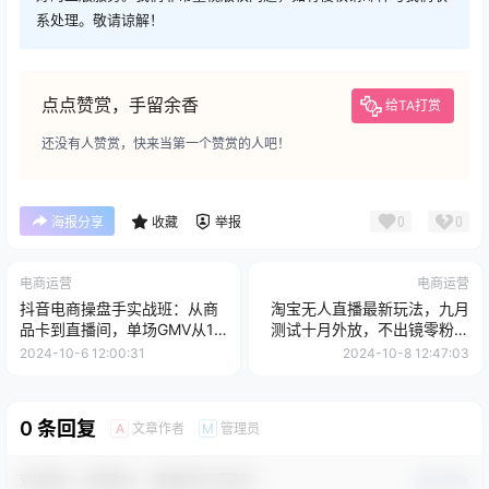
系处理。敬请谅解！
点点赞赏，手留余香
给TA打赏
还没有人赞赏，快来当第一个赞赏的人吧！
0
0
海报分享
收藏
举报
电商运营
电商运营
抖音电商操盘手实战班：从商
淘宝无人直播最新玩法，九月
品卡到直播间，单场GMV从10
测试十月外放，不出镜零粉丝
万提升至50万，...
零保证金，24小...
2024-10-6 12:00:31
2024-10-8 12:47:03
0 条回复
文章作者
管理员
A
M
欢迎您，新朋友，感谢参与互动！
确认修改