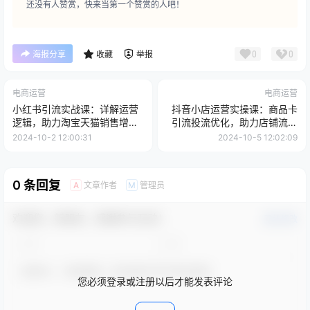
还没有人赞赏，快来当第一个赞赏的人吧！
0
0
海报分享
收藏
举报
电商运营
电商运营
小红书引流实战课：详解运营
抖音小店运营实操课：商品卡
逻辑，助力淘宝天猫销售增
引流投流优化，助力店铺流量
量，爆品打造月入10w
暴增
2024-10-2 12:00:31
2024-10-5 12:02:09
0 条回复
文章作者
管理员
A
M
欢迎您，新朋友，感谢参与互动！
确认修改
您必须登录或注册以后才能发表评论