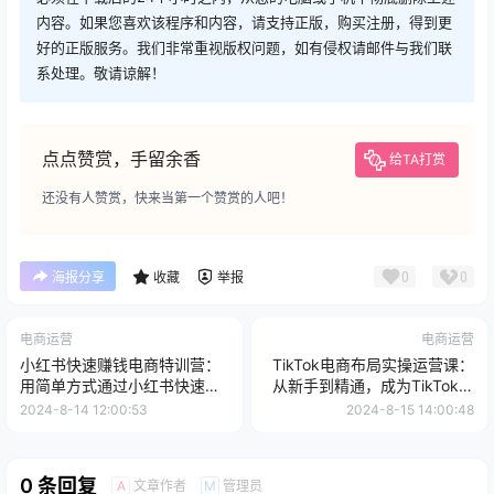
内容。如果您喜欢该程序和内容，请支持正版，购买注册，得到更
好的正版服务。我们非常重视版权问题，如有侵权请邮件与我们联
系处理。敬请谅解！
点点赞赏，手留余香
给TA打赏
还没有人赞赏，快来当第一个赞赏的人吧！
0
0
海报分享
收藏
举报
电商运营
电商运营
小红书快速赚钱电商特训营：
TikTok电商布局实操运营课：
用简单方式通过小红书快速变
从新手到精通，成为TikTok带
现！
货运营高手
2024-8-14 12:00:53
2024-8-15 14:00:48
0 条回复
文章作者
管理员
A
M