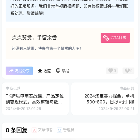
好的正版服务。我们非常重视版权问题，如有侵权请邮件与我们联
系处理。敬请谅解！
点点赞赏，手留余香
给TA打赏
还没有人赞赏，快来当第一个赞赏的人吧！
0
0
海报分享
收藏
举报
电商运营
电商运营
TK跨境电商实战课：产品定位
2024淘宝暴力掘金，单机
到变现模式，高效剪辑与数据
500-800，日提=无门槛
分析全攻略
2024-9-29 12:01:26
2024-9-29 22:00:21
0 条回复
文章作者
管理员
A
M