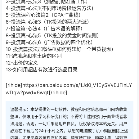
3-投流篇-技法3（测品前期准备工作）
4-投流篇-心法1(不同市场阶段运营方法)
5-投流课程心法篇2（CPA-T曲线）
6-投流篇-心法3（TK投流的两大流派）
7-投流篇-心法4（广告术语的解释）
8-投流篇-心法5（TK投放的黄金时间法则）
9-投流篇-心法6（广告数据的四个优化）
10-投流篇技法加餐课1(如何剪辑好一个带货视频)
11-跨境店和本土店的区别
12-出价的定义
13-如何用超店有数进行选品目录
[rihide]https://pan.baidu.com/s/1Jd0_V1EySVvEJFinLY
wDqw?pwd=6wqt[/rihide]
温馨提示：本站提供的一切软件、教程和内容信息都来自网络收集
整理，仅限用于学习和研究目的；不得将上述内容用于商业或者非
法用途，否则，一切后果请用户自负，版权争议与本站无关。用户
必须在下载后的24个小时之内，从您的电脑或手机中彻底删除上述
内容。如果您喜欢该程序和内容，请支持正版，购买注册，得到更