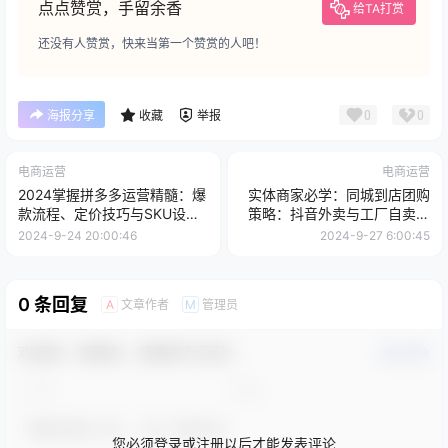
点点赞赏，手留余香
给TA打赏
还没有人赞赏，快来当第一个赞赏的人吧！
0
0
海报分享
收藏
举报
电商运营
电商运营
2024掌握拼多多运营精髓：爆
实体商家必学：同城到店团购
款流程、定价技巧与SKU设计
策略：抖音外卖与工厂自卖运
实战课
营技巧
2024-9-24 20:00:46
2024-9-27 6:00:45
0 条回复
文章作者
管理员
A
M
欢迎您，新朋友，感谢参与互动！
确认修改
您必须登录或注册以后才能发表评论