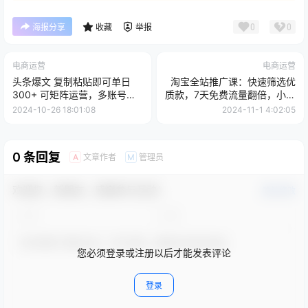
0
0
海报分享
收藏
举报
电商运营
电商运营
头条爆文 复制粘贴即可单日
淘宝全站推广课：快速筛选优
300+ 可矩阵运营，多账号操
质款，7天免费流量翻倍，小爆
作。小白可分分钟...
款群策略
2024-10-26 18:01:08
2024-11-1 4:02:05
0 条回复
文章作者
管理员
A
M
欢迎您，新朋友，感谢参与互动！
确认修改
您必须登录或注册以后才能发表评论
登录