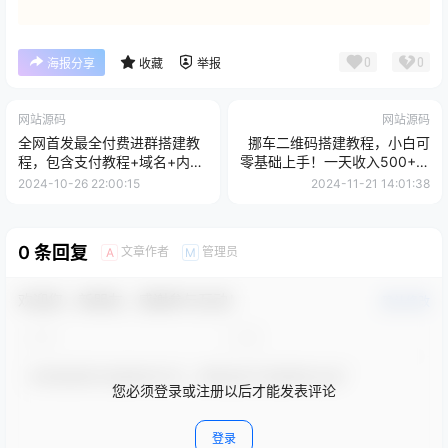
0
0
海报分享
收藏
举报
网站源码
网站源码
全网首发最全付费进群搭建教
挪车二维码搭建教程，小白可
程，包含支付教程+域名+内部
零基础上手！一天收入500+，
设置教程+源码【揭秘】
(附源码
2024-10-26 22:00:15
2024-11-21 14:01:38
0 条回复
文章作者
管理员
A
M
欢迎您，新朋友，感谢参与互动！
确认修改
您必须登录或注册以后才能发表评论
登录