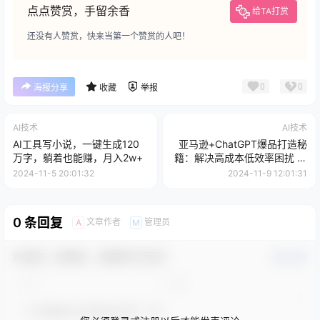
点点赞赏，手留余香
给TA打赏
还没有人赞赏，快来当第一个赞赏的人吧！
0
0
海报分享
收藏
举报
AI技术
AI技术
AI工具写小说，一键生成120
亚马逊+ChatGPT爆品打造秘
万字，躺着也能赚，月入2w+
籍：解决高成本低效率困扰 轻
松打造日出百单爆款
2024-11-5 20:01:32
2024-11-9 12:01:31
0 条回复
文章作者
管理员
A
M
欢迎您，新朋友，感谢参与互动！
确认修改