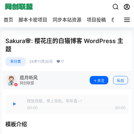
首页
脚本卡密项目
同步本站资源
项目投稿
在线工具
Sakura🌸: 樱花庄的白猫博客 WordPress 主
题
0
未分类
24年11月20日
揽月听风
关注
私信
网创联盟
释放双眼，带上耳机，听听看~！
00:00
00:00
模板介绍