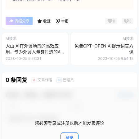
0
0
海报分享
收藏
举报
AI技术
AI技术
大山·AI在外贸场景的高效应
免费GPT+OPEN AI提示词官方
用，专为外贸人量身打造的AI
课
课程，从入门到进阶
2023-10-25 9:53:31
2023-10-25 9:54:15
0 条回复
文章作者
管理员
A
M
欢迎您，新朋友，感谢参与互动！
确认修改
您必须登录或注册以后才能发表评论
登录