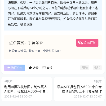
法用途，否则，一切后果请用户自负，版权争议与本站无关。用户
必须在下载后的24个小时之内，从您的电脑或手机中彻底删除上述
内容。如果您喜欢该程序和内容，请支持正版，购买注册，得到更
好的正版服务。我们非常重视版权问题，如有侵权请邮件与我们联
系处理。敬请谅解！
点点赞赏，手留余香
给TA打赏
还没有人赞赏，快来当第一个赞赏的人吧！
0
0
海报分享
收藏
举报
AI技术
AI技术
利用AI黑科技绘图，制作真人
靠卖AI工具包日入600+小白专
AI照片，轻松日入600+小白无
属项目轻松上手可复制操作
脑操作，保姆级教程【揭秘】
2023-12-6 23:00:07
2023-12-7 23:00:07