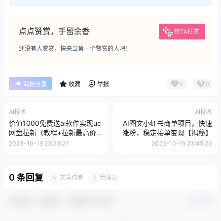
点点赞赏，手留余香
给TA打赏
还没有人赞赏，快来当第一个赞赏的人吧！
0
0
海报分享
收藏
举报
AI技术
AI技术
价值1000免费送ai软件实现uc
AI图文小红书商单项目，快速
网盘拉新（教程+拉新最高价
涨粉，稳定接单变现【揭秘】
渠道）【揭秘】
2023-10-19 23:23:27
2023-10-19 23:45:20
0 条回复
文章作者
管理员
A
M
欢迎您，新朋友，感谢参与互动！
确认修改