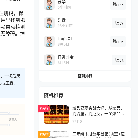
苏华
164
5小时前
注册码，保
应用里找到脚
浩缘
57
16小时前
容易自动检测
掉无障碍。掉
linqiu01
185
8月5日
日进斗金
54
8月5日
则，一切后果
签到排行
支持正版，
随机推荐
爆品变现实战大课，从爆品，
TOP1
到流量，到成交，一个爆品+IP
+私域+用好AI=100W到1000
共0人
7月18日
W(7月10-12日)
二年级下册数学易错(填空+应
TOP2