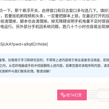
点一下。那个悬浮开关，启停窗口和日志窗口多勾选几下。填好
要，若要挂机刷视频和头条，一定要把脚本上锁，在最近打开的
用给清理掉，脚本也会清理掉。掉无障碍说明手机电量不足时很
充电运行。另外部分手机因系统问题，跑几十个小时也容易出现
osSjUkA?pwd=a9q6[/rihide]
整理，仅限用于学习和研究目的；不得将上述内容用于商业或者非法用途，否
时之内，从您的电脑或手机中彻底删除上述内容。如果您喜欢该程序和内容，请
权请邮件与我们联系处理。敬请谅解！
给TA打赏