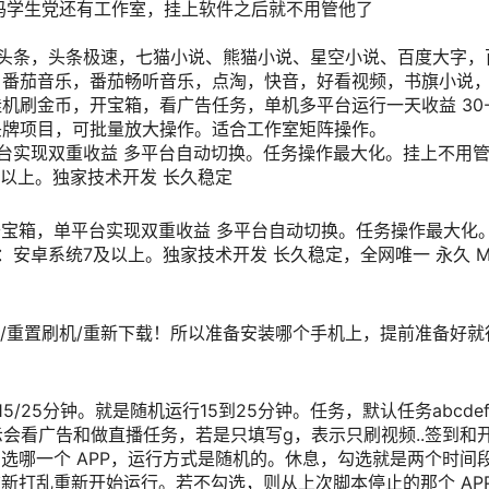
妈学生党还有工作室，挂上软件之后就不用管他了
今日头条，头条极速，七猫小说、熊猫小说、星空小说、百度大字，
、番茄音乐，番茄畅听音乐，点淘，快音，好看视频，书旗小说
刷金币，开宝箱，看广告任务，单机多平台运行一天收益 30-9
头牌项目，可批量放大操作。适合工作室矩阵操作。
台实现双重收益 多平台自动切换。任务操作最大化。挂上不用管
以上。独家技术开发 长久稳定
开宝箱，单平台实现双重收益 多平台自动切换。任务操作最大化
：安卓系统7及以上。独家技术开发 长久稳定，全网唯一 永久 
机/重置刷机/重新下载！所以准备安装哪个手机上，提前准备好就
25分钟。就是随机运行15到25分钟。任务，默认任务abcdef
示会看广告和做直播任务，若是只填写g，表示只刷视频..签到和
选哪一个 APP，运行方式是随机的。休息，勾选就是两个时间
新打乱重新开始运行。若不勾选，则从上次脚本停止的那个 AP