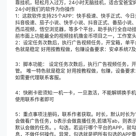
靠挂机，轻松月入过万，24小时无脑挂机，适合宝爸宝
24小时我们的软件为你操作
1：这款软件支持25个APP：快手极速、快手正式、
抖音极速、茄子小说、快手小说、抖音正式、番茄小说
西瓜视频，悟空浏览器，等多个平台，助手执行全自动挂机
前市面上功能最全的视频挂机撸金币项目之一，工作室
2：设定任务次数后，执行广告视频任务，开宝箱，单平
色就是稳定 好用按教程做，包赚设备要求：安卓系统7及
3：脚本功能： 设定任务次数后，执行广告视频任务，
管。 唯一特色就是稳定 好用按教程做，包赚，设备要求
如需要代理联系客服。
4：快刷卡密须知:一机一卡，一旦激活，不能解绑换手
使用联系作者即可
5：重点事项注册码，联系作者获取。时长，默认时长为15/
会做看广告任务，b表示会做直播任务,若填写ab，则表
默认会做的任务。。勾选，若运行哪个平台的APP，就勾
息，不做任何操作。异常，勾选就是把所有勾选的APP重