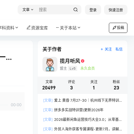
文章
登录
快速注册
学科资料
资源宝库
关于本站
投稿
关于作者
关注
私信
一…
揽月听风
盟主
Lv5
永久会员
文章
评论
关注
粉丝
20499
3
1
23
[文章]
爱上 黄昏 7月27-30｜杭州线下无界特训
00:00
营｜淘宝天猫AI推广｜直通车人群｜全套PPT
[文章]
拼多多实战特训营(更新2026年
SOP思维导图资料包
[文章]
2026最新闲鱼运营技巧大全3.0；从零基
础到月入过万，卖货准备、链接搭建到选品定价全
[文章]
外贸人海外获客专属课程-更新7月，讲解
拆解