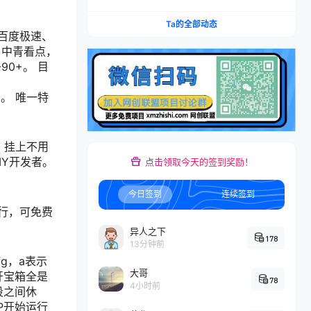
社媒账号运营AI矩阵玩法，，系统掌握海外客户开
发全流程实战方法
Ta的全部动态
百度极速、
，中青看点，
0+。 目
。 唯一特
。挂上不用
MY开发者。
点击领取今天的签到奖励！
今日签到
连续签到
行，可免费
异人之下
178
13分钟前
g，a表示
大哥
开宝箱全是
78
4小时前
段之间休
P开始运行