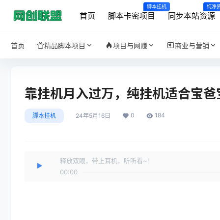
脚本挂机
纯净
首页
脚本卡密项目
同步本站资源
首页
精品脚本项目
项目与网赚
商业与营销
靠挂机月入过万，纯挂机适合宝爸
0
184
脚本挂机
24年5月16日
释放双眼，带上耳机，听听看~！
00:00