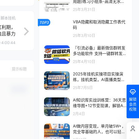
用题)练习小纸条-高清无水印
完整版本
25年3月31日
脚本挂机
VBA隐藏和取消隐藏工作表代
TOP3
红利期，
码
脑且暴力
25年3月10日
 4:00:44
『引流必备』最新微信群转发
多功能软件 支持一键群转发
『永久脚本+使用教程』
25年4月10日
提示标题
2025年挂机实操项目实操演
练，挂机类型，AI直播类型，
轻资产创业类型…
25年7月5日
确认修改
解锁
AI知识库实战训练营：36天思
会员
维导图+12节变现课，解锁AI
权限
+知识变现新路径
2月4日
AI做内容变现，单月破5W+，
完全零基础的人，也可以轻松
上手