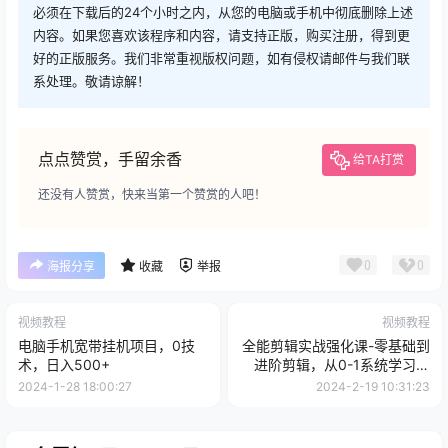
必须在下载后的24个小时之内，从您的电脑或手机中彻底删除上述
内容。如果您喜欢该程序和内容，请支持正版，购买注册，得到更
好的正版服务。我们非常重视版权问题，如有侵权请邮件与我们联
系处理。敬请谅解！
点点赞赏，手留余香
给TA打赏
还没有人赞赏，快来当第一个赞赏的人吧！
0
0
海报分享
收藏
举报
视频教程
视频教程
电脑手机宽带挂机项目，0技
全能剪辑实战强化课-零基础到
术，日入500+
进阶剪辑，从0-1系统学习，
200节课程加强版！
2024-1-28 18:00:27
2024-2-19 10:31:23