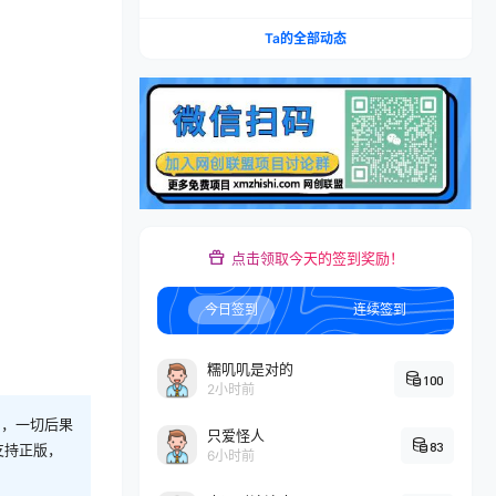
账×IAP付费变现×账号搭建×平台规则×双轨爆发×
回款全流程
Ta的全部动态
点击领取今天的签到奖励！
今日签到
连续签到
糯叽叽是对的
100
2小时前
则，一切后果
只爱怪人
83
支持正版，
6小时前