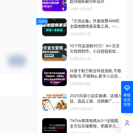
超详细拆解分析设计
24年12月16日
『引流必备」外面收费499的
TOP3
全国地图商家采集工具，一键
采集商家 手机号『采集软件
25年4月10日
+使用教程+月卡』
10个作品涨粉50万！AI+文言
文视频制作，小白轻轻松松上
手，条条爆款，条条变现，单
25年5月27日
提交
日就能变现
抖音千粉万粉全科技涨粉,不限
制账号,不限制ip,新手小白也会
的简单项目,…
25年6月16日
解锁
2025抖音小店实操课，店铺入
会员
驻、选品上架、动销推广，快
权限
速盈利，日销千单
25年10月25日
TikTok跨境电商从0-1全链路
全方位实操教程，把握多元变
化中的全球生意机会