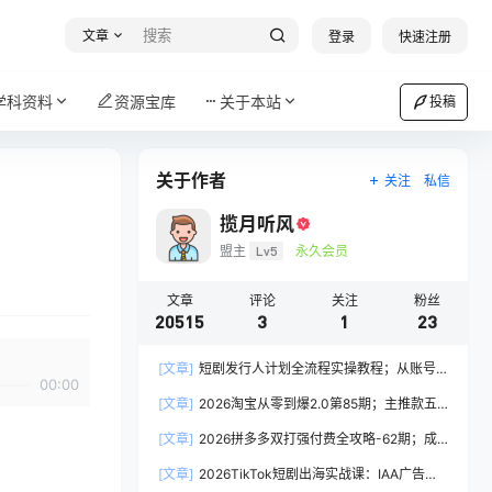
文章
登录
快速注册
学科资料
资源宝库
关于本站
投稿
关于作者
关注
私信
揽月听风
盟主
Lv5
永久会员
文章
评论
关注
粉丝
20515
3
1
23
[文章]
短剧发行人计划全流程实操教程；从账号
00:00
定位到选剧剪辑再到发布技巧，零基础也能快速上
[文章]
2026淘宝从零到爆2.0第85期；主推款五
手出单
项高权重初始设置，改销量评晒秒单快速破零积累
[文章]
2026拼多多双打强付费全攻略-62期；成
基础权重
本推广加托管双剑合璧，系统讲解7种付费玩法优
[文章]
2026TikTok短剧出海实战课：IAA广告分
劣势与选择策略