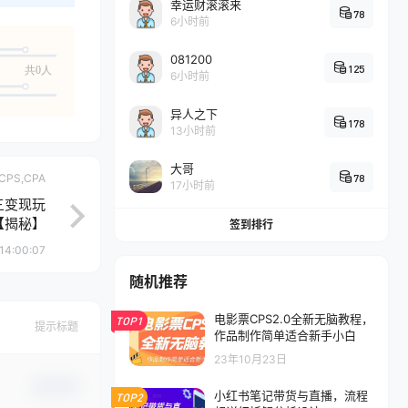
幸运财滚滚来
78
6小时前
081200
125
共0人
6小时前
异人之下
178
13小时前
大哥
78
CPS,CPA
17小时前
三变现玩
【揭秘】
签到排行
14:00:07
随机推荐
电影票CPS2.0全新无脑教程，
TOP1
提示标题
作品制作简单适合新手小白
23年10月23日
确认修改
小红书笔记带货与直播，流程
TOP2