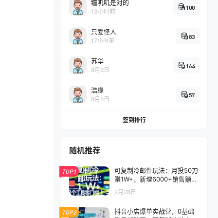
糯叽叽是对的
100
13小时前
只爱怪人
83
17小时前
苏华
164
8月6日
浩缘
57
8月5日
签到排行
随机推荐
可复制冷邮件玩法：月投50刀
TOP1
賺1W+，新增6000+销售额，
3个工具零门槛上手
2月28日
抖音小店爆单实战营，0基础
TOP2