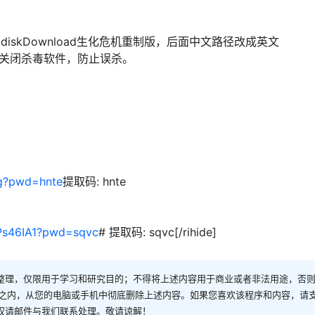
diskDownload生化危机重制版，后面中文路径改成英文
时关闭杀毒软件，防止误杀。
Yg?pwd=hnte
提取码: hnte
Ps46IA1?pwd=sqvc
# 提取码: sqvc[/rihide]
整理，仅限用于学习和研究目的；不得将上述内容用于商业或者非法用途，否
时之内，从您的电脑或手机中彻底删除上述内容。如果您喜欢该程序和内容，请
权请邮件与我们联系处理。敬请谅解！