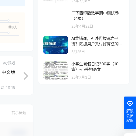
25年7月8日
二下西师版数学期中测试卷
（4页）
25年4月22日
共0人
AI营销课，AI时代营销难平
衡？既抓用户又讨好算法的秘
诀来了，深入理解平衡受众的
5月25日
需求【原创双语字幕】
PC游戏
小学生暑假日记200字（10
篇）-小升初语文
r》中文版
25年7月3日
 21:40:18
解锁
提示标题
会员
权限
确认修改