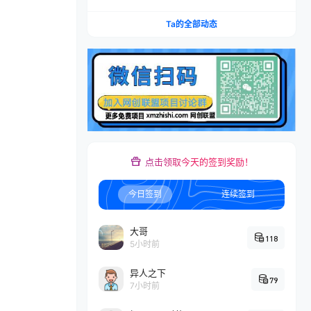
本推广加托管双剑合璧，系统讲解7种付费玩法优
劣势与选择策略
Ta的全部动态
点击领取今天的签到奖励！
今日签到
连续签到
大哥
118
5小时前
异人之下
79
7小时前