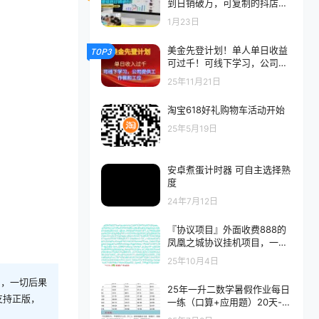
到日销破万，可复制的抖店爆
款打造课程
1月23日
美金先登计划！单人单日收益
TOP3
可过千！可线下学习，公司提
供工作餐和工位！
25年11月21日
淘宝618好礼购物车活动开始
25年5月19日
安卓煮蛋计时器 可自主选择熟
度
24年7月12日
『协议项目』外面收费888的
凤凰之城协议挂机项目，一键
登陆自动运行 单机10+『协议
25年10月4日
软件+使用教程』
则，一切后果
25年一升二数学暑假作业每日
支持正版，
一练（口算+应用题）20天-二
上数学