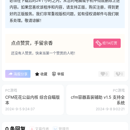
必须在下载后的24个小时之内，从您的电脑或手机中彻底删除上述
内容。如果您喜欢该程序和内容，请支持正版，购买注册，得到更
好的正版服务。我们非常重视版权问题，如有侵权请邮件与我们联
系处理。敬请谅解！
点点赞赏，手留余香
给TA打赏
还没有人赞赏，快来当第一个赞赏的人吧！
0
0
海报分享
收藏
举报
PC游戏
PC游戏
CFM花花公益内核 综合自瞄版
cfm容器直装辅助 v1.5 支持全
本
系统
2024-9-5 9:24:37
2024-9-8 9:02:21
0 条回复
文章作者
管理员
A
M