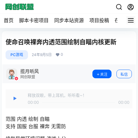
首页
脚本卡密项目
同步本站资源
项目投稿
在线工具
使命召唤裸奔内透范围绘制自瞄内核更新
0
PC游戏
24年9月5日
揽月听风
关注
私信
网创联盟
释放双眼，带上耳机，听听看~！
00:00
00:00
范围 内透 绘制 自瞄
支持 国服 台服 裸奔 无需防