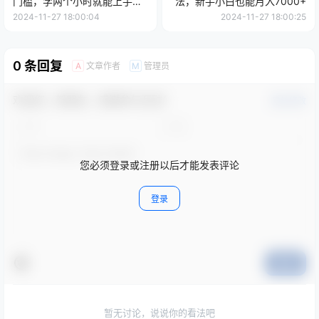
门槛，学两个小时就能上手，
法，新手小白也能月入7000+
变现很稳
2024-11-27 18:00:04
2024-11-27 18:00:25
0 条回复
文章作者
管理员
A
M
欢迎您，新朋友，感谢参与互动！
确认修改
您必须登录或注册以后才能发表评论
登录
提交
暂无讨论，说说你的看法吧