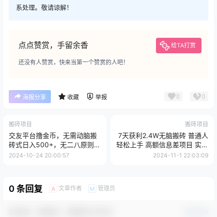
系处理。敬请谅解！
点点赞赏，手留余香
给TA打赏
还没有人赞赏，快来当第一个赞赏的人吧！
0
0
海报分享
收藏
举报
搬砖项目
搬砖项目
交友平台撸金币，无需动脑搬
7天获利2.4W无脑搬砖 普通人
砖式日入500+，无二八原则做
轻松上手 高额信息差项目 实现
就有，可批量矩...
睡后收入
2024-10-24 20:00:57
2024-11-1 22:03:09
0 条回复
文章作者
管理员
A
M
欢迎您，新朋友，感谢参与互动！
确认修改