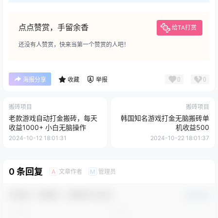
点点赞赏，手留余香
给TA打赏
还没有人赞赏，快来当第一个赞赏的人吧！
0
0
海报分享
收藏
举报
搬砖项目
搬砖项目
老款游戏自动打金搬砖，每天
韩国知名游戏打金无脑搬砖单
收益1000+ 小白无脑操作
机收益500
2024-10-12 18:01:31
2024-10-22 18:01:37
0 条回复
文章作者
管理员
A
M
欢迎您，新朋友，感谢参与互动！
确认修改