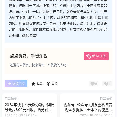
整理，仅限用于学习和研究目的；不得将上述内容用于商业或者非
法用途，否则，一切后果请用户自负，版权争议与本站无关。用户
必须在下载后的24个小时之内，从您的电脑或手机中彻底删除上述
内容。如果您喜欢该程序和内容，请支持正版，购买注册，得到更
好的正版服务。我们非常重视版权问题，如有侵权请邮件与我们联
系处理。敬请谅解！
点点赞赏，手留余香
给TA打赏
还没有人赞赏，快来当第一个赞赏的人吧！
0
0
海报分享
收藏
举报
自媒体类
自媒体类
2024年快手七天涨万粉，但账
视频号+公众号+朋友圈私域变
号最高800元回收。两分钟一
现体系拆解，全体平台流量枯
个爆款美女视频
竭下的应对策略
2024-10-29 22:03:14
2024-10-31 14:02:05