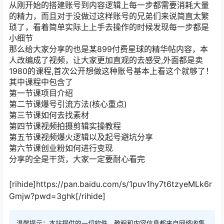
从刚开始的搭建账号到内容逻辑上每一步都需要消耗大量
的精力，而且对于没做过这样账号的兄弟们来说简直太繁
琐了，看着简单实际上上手去操作的时候发现每一步都是
小细节
那么给大家分享的也是某899付费星球的精华帖内容，本
人改编成了视频，让大家更加直观的去感受,外面都是卖
1980的课程,首次公开想做这种账号基本上看这个就够了！
其中课程中包含了
第一节课项目介绍
第二节课爆号引流方法(核心重点)
第三节课如何去找素材
第四节课视频拍摄剪辑实操教程
第五节课视频爆火逻辑以及起号避坑分享
第六节课创业粉如何进行变现
分享的全是干货，大家一定要耐心看完
[rihide]https://pan.baidu.com/s/1puv1hy7t6tzyeMLk6r
Gmjw?pwd=3ghk[/rihide]
温馨提示：本站提供的一切软件、教程和内容信息都来自网络收集