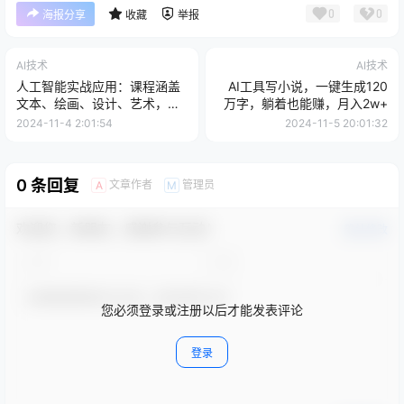
0
0
海报分享
收藏
举报
AI技术
AI技术
人工智能实战应用：课程涵盖
AI工具写小说，一键生成120
文本、绘画、设计、艺术，让
万字，躺着也能赚，月入2w+
您轻松玩转AI
2024-11-4 2:01:54
2024-11-5 20:01:32
0 条回复
文章作者
管理员
A
M
欢迎您，新朋友，感谢参与互动！
确认修改
您必须登录或注册以后才能发表评论
登录